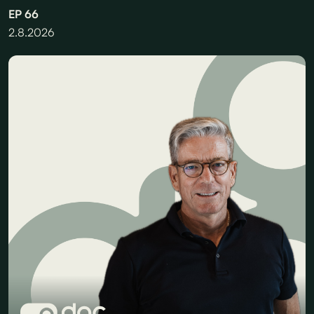
EP
66
2.8.2026