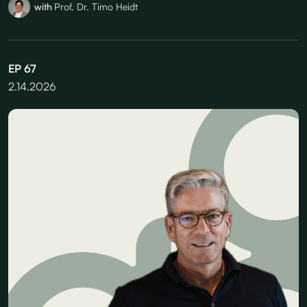
with
Prof. Dr. Timo Heidt
EP
67
2.14.2026