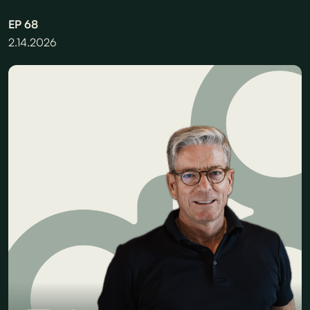
EP
68
2.14.2026